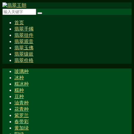
首页
翡翠手镯
翡翠挂件
翡翠观音
翡翠玉佛
翡翠镶嵌
翡翠价格
玻璃种
冰种
糯冰种
糯种
豆种
油青种
花青种
紫罗兰
春带彩
黄加绿