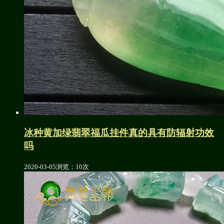
冰种黄加绿翡翠福瓜挂件真的具有防辐射功效
吗
2020-03-05
浏览：10次