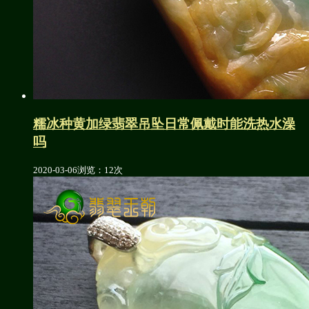
糯冰种黄加绿翡翠吊坠日常佩戴时能洗热水澡
吗
2020-03-06
浏览：12次