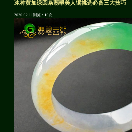
冰种黄加绿圆条翡翠美人镯挑选必备三大技巧
2020-02-11
浏览：10次