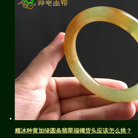
糯冰种黄加绿圆条翡翠福镯货头应该怎么挑？