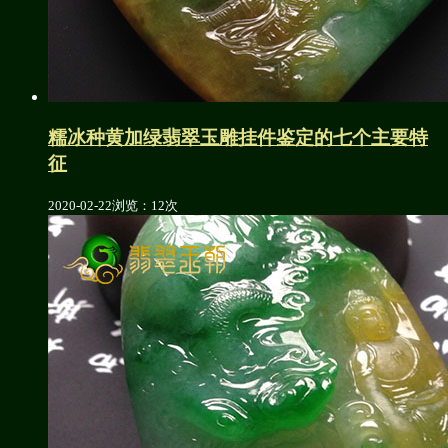
糯冰种黄加绿翡翠玉雕挂件鉴定的七个主要特
征
2020-02-22
浏览：12次