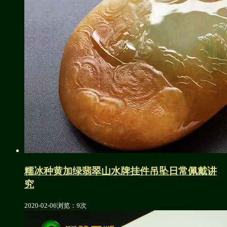
糯冰种黄加绿翡翠山水牌挂件吊坠日常佩戴讲
究
2020-02-06
浏览：9次