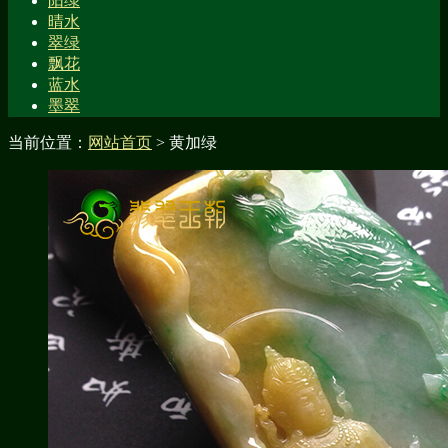
阳绿
晴水
翠绿
飘花
蓝水
墨翠
当前位置：
网站首页
> 黄加绿