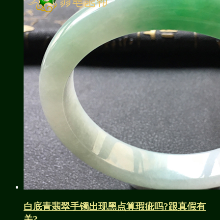
白底青翡翠手镯出现黑点算瑕疵吗?跟真假有
关?