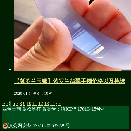
【紫罗兰玉镯】紫罗兰翡翠手镯价格以及挑选
2020-01-14
浏览：10次
‹‹
‹
5
6
7
8
9
10
11
12
13
14
›
››
翡翠王朝 版权所有 备案号：滇ICP备17010415号-4
滇公网安备 53310202533229号