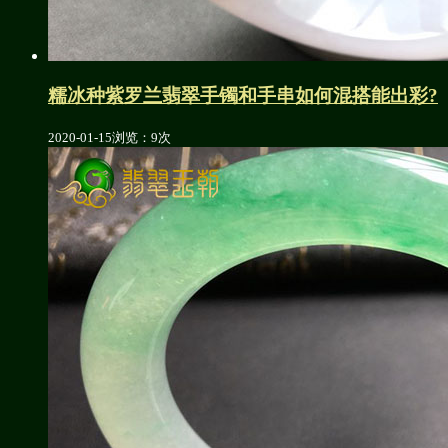
糯冰种紫罗兰翡翠手镯和手串如何混搭能出彩?
2020-01-15
浏览：9次