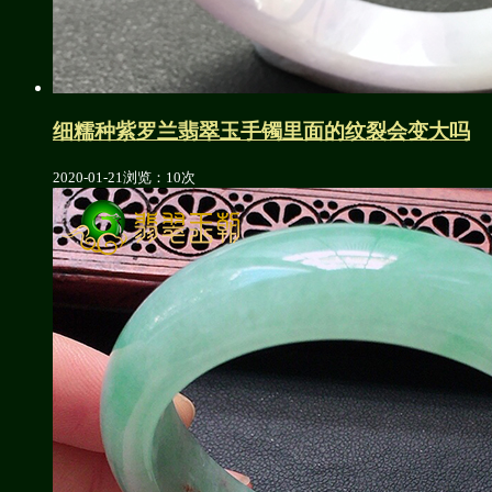
细糯种紫罗兰翡翠玉手镯里面的纹裂会变大吗
2020-01-21
浏览：10次