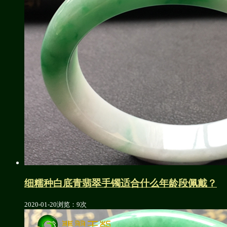
细糯种白底青翡翠手镯适合什么年龄段佩戴？
2020-01-20
浏览：9次