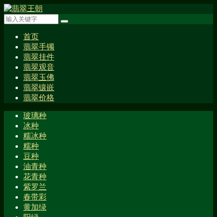
首页
翡翠手镯
翡翠挂件
翡翠观音
翡翠玉佛
翡翠镶嵌
翡翠价格
玻璃种
冰种
糯冰种
糯种
豆种
油青种
花青种
紫罗兰
春带彩
黄加绿