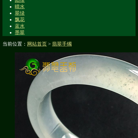
阳绿
晴水
翠绿
飘花
蓝水
墨翠
当前位置：
网站首页
>
翡翠手镯