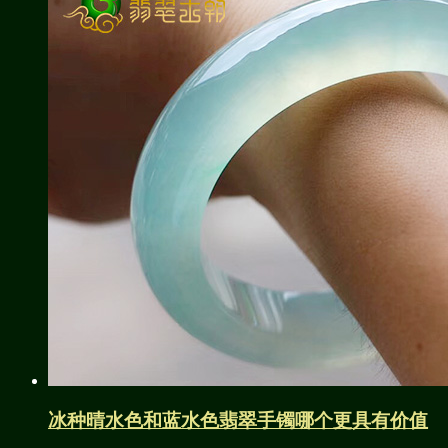
冰种晴水色和蓝水色翡翠手镯哪个更具有价值