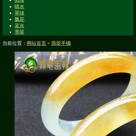
阳绿
晴水
翠绿
飘花
蓝水
墨翠
当前位置：
网站首页
>
翡翠手镯