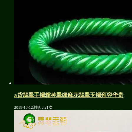
a货翡翠手镯糯种翠绿麻花翡翠玉镯雍容华贵
2019-10-12
浏览：21次