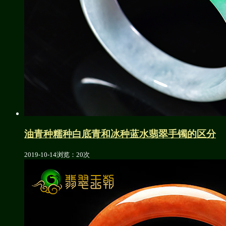
油青种糯种白底青和冰种蓝水翡翠手镯的区分
2019-10-14
浏览：20次