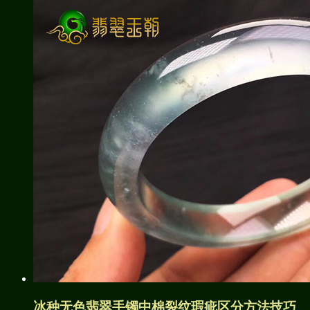
冰种无色翡翠手镯中棉裂纹瑕疵区分方法技巧