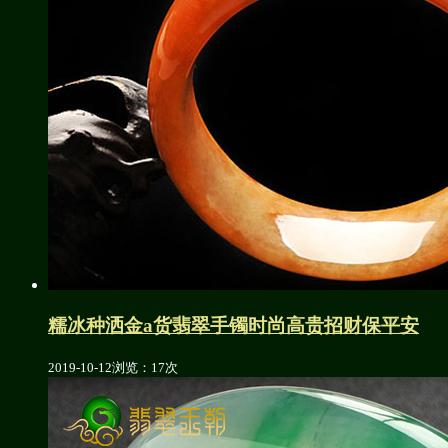
糯冰种洒金a货翡翠手镯时尚高贵招财保平安
2019-10-12
浏览：17次