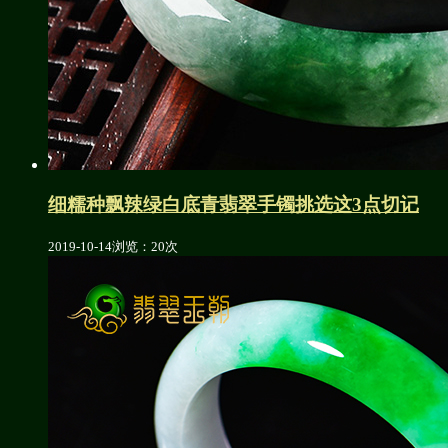
细糯种飘辣绿白底青翡翠手镯挑选这3点切记
2019-10-14
浏览：20次