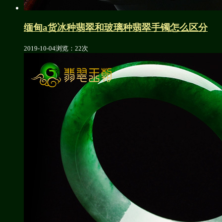
缅甸a货冰种翡翠和玻璃种翡翠手镯怎么区分
2019-10-04
浏览：22次