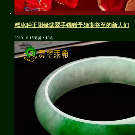
糯冰种正阳绿翡翠手镯赠予婚期将至的新人们
2019-10-15
浏览：19次