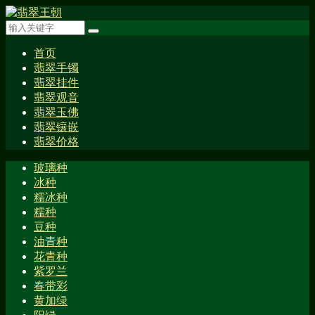
首页
翡翠手镯
翡翠挂件
翡翠观音
翡翠玉佛
翡翠镶嵌
翡翠价格
玻璃种
冰种
糯冰种
糯种
豆种
油青种
花青种
紫罗兰
春带彩
黄加绿