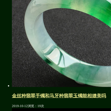
金丝种翡翠手镯和马牙种翡翠玉镯能相媲美吗
2019-10-12
浏览：19次