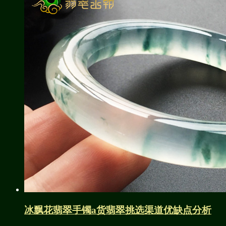
冰飘花翡翠手镯a货翡翠挑选渠道优缺点分析