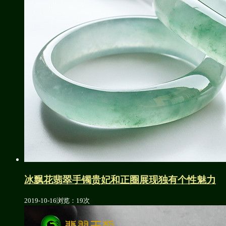
冰飘花翡翠手镯贵妃和正圈展现独有个性魅力
2019-10-16
浏览：19次