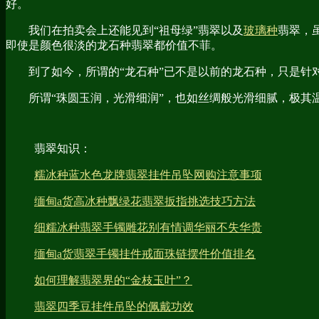
好。
我们在拍卖会上还能见到“祖母绿”翡翠以及
玻璃种
翡翠，
即使是颜色很淡的龙石种翡翠都价值不菲。
到了如今，所谓的“龙石种”已不是以前的龙石种，只是针
所谓“珠圆玉润，光滑细润”，也如丝绸般光滑细腻，极其
翡翠知识：
糯冰种蓝水色龙牌翡翠挂件吊坠网购注意事项
缅甸a货高冰种飘绿花翡翠扳指挑选技巧方法
细糯冰种翡翠手镯雕花别有情调华丽不失华贵
缅甸a货翡翠手镯挂件戒面珠链摆件价值排名
如何理解翡翠界的“金枝玉叶”？
翡翠四季豆挂件吊坠的佩戴功效