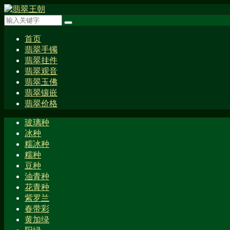
首页
翡翠手镯
翡翠挂件
翡翠观音
翡翠玉佛
翡翠镶嵌
翡翠价格
玻璃种
冰种
糯冰种
糯种
豆种
油青种
花青种
紫罗兰
春带彩
黄加绿