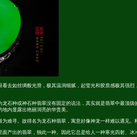
眼看去如丝绸般光滑，极其温润细腻，起莹光和胶质感极其强烈
为龙石种或神石种翡翠没有固定的说法，其实就是翡翠中最顶级
的地内显露出艳丽润亮的华贵美。
极为难寻。故得名为龙石种翡翠，寓意好像神龙一样难以遇见。
里面产出的翡翠，独此一种。因此它总是给人一种寒光四射、冰