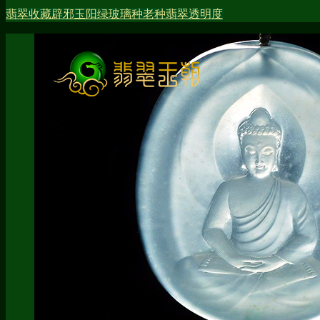
翡翠收藏
辟邪玉
阳绿
玻璃种
老种翡翠
透明度