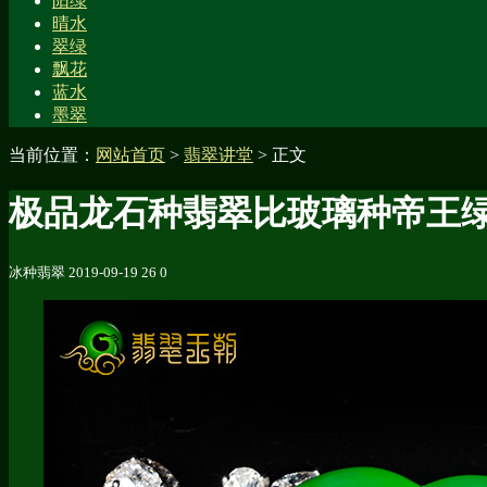
阳绿
晴水
翠绿
飘花
蓝水
墨翠
当前位置：
网站首页
>
翡翠讲堂
> 正文
极品龙石种翡翠比玻璃种帝王
冰种翡翠
2019-09-19
26
0