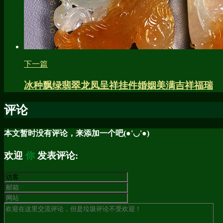
下一篇
冰种飘绿翡翠龙凤呈祥挂件婚姻美满吉祥福瑞
评论
本文暂时没有评论，来添加一个吧(●'◡'●)
欢迎
你
发表评论: