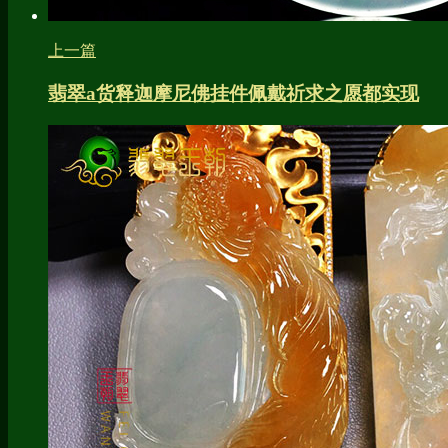
上一篇
翡翠a货释迦摩尼佛挂件佩戴祈求之愿都实现